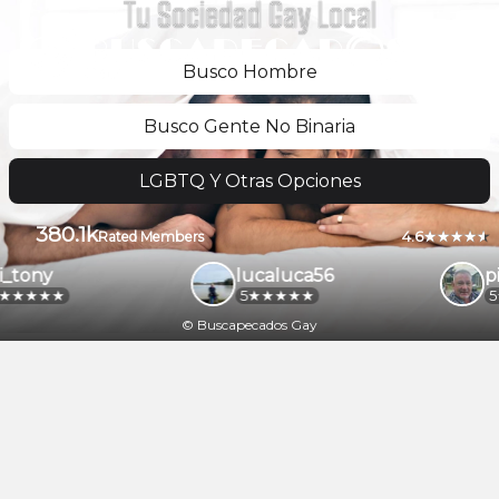
Tu Sociedad Gay Local
Busco Hombre
Busco Gente No Binaria
LGBTQ Y Otras Opciones
380.1k
4.6
Rated Members
_tony
lucaluca56
pi
5
5
© Buscapecados Gay