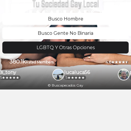
Tu Sociedad Gay Local
Busco Hombre
Busco Gente No Binaria
LGBTQ Y Otras Opciones
380.1k
4.6
Rated Members
i_tony
lucaluca56
p
5
5
© Buscapecados Gay