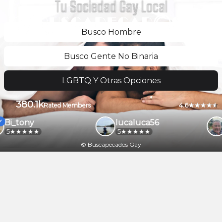
Tu Sociedad Gay Local
Busco Hombre
Busco Gente No Binaria
LGBTQ Y Otras Opciones
380.1k
4.6
Rated Members
Bi_tony
lucaluca56
5
5
© Buscapecados Gay