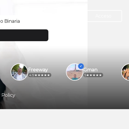
Acceso
 Binaria
Freeway
Gman
4.9
5
 Policy