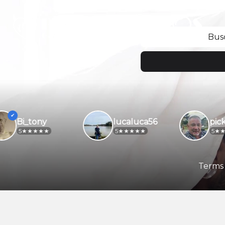
Bus
Bi_tony
lucaluca56
pickw
5
5
5
Terms 