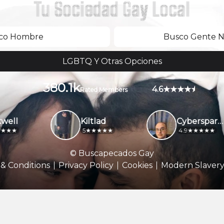
Tu Sociedad Gay Local
co Hombre
Busco Gente No
LGBTQ Y Otras Opciones
380.1k
4.6
Rated Members
ell
Kiltlad
Cybersparky
5
4.9
© Buscapecados Gay
& Conditions
Privacy Policy
Cookies
Modern Slavery