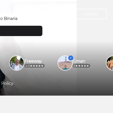
Acceso
 Binaria
Freeway
Gman
4.9
5
 Policy