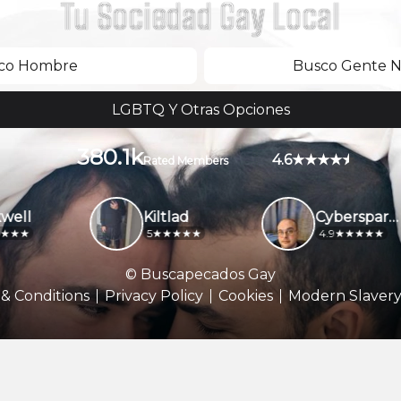
Tu Sociedad Gay Local
co Hombre
Busco Gente No
LGBTQ Y Otras Opciones
380.1k
4.6
Rated Members
ell
Kiltlad
Cybersparky
5
4.9
© Buscapecados Gay
& Conditions
Privacy Policy
Cookies
Modern Slavery