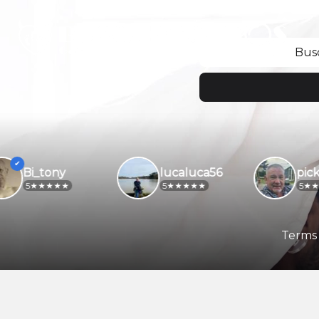
Bus
Bi_tony
lucaluca56
pickw
5
5
5
Terms 