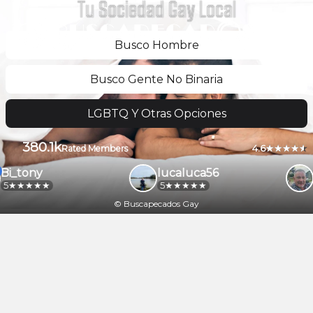
Tu Sociedad Gay Local
Busco Hombre
Busco Gente No Binaria
LGBTQ Y Otras Opciones
380.1k
4.6
Rated Members
Bi_tony
lucaluca56
5
5
© Buscapecados Gay