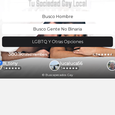
Tu Sociedad Gay Local
Busco Hombre
Busco Gente No Binaria
LGBTQ Y Otras Opciones
380.1k
4.6
Rated Members
Bi_tony
lucaluca56
5
5
© Buscapecados Gay