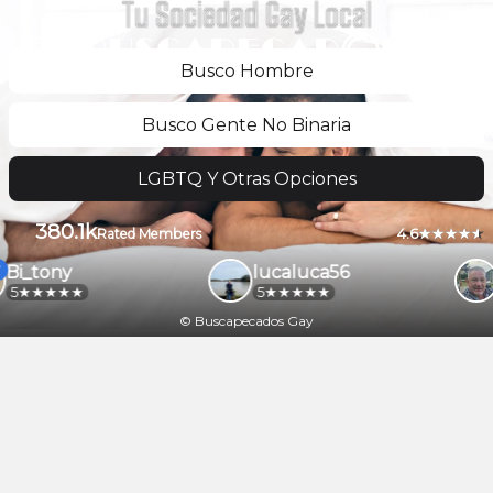
Tu Sociedad Gay Local
Busco Hombre
Busco Gente No Binaria
LGBTQ Y Otras Opciones
380.1k
4.6
Rated Members
Bi_tony
lucaluca56
5
5
© Buscapecados Gay