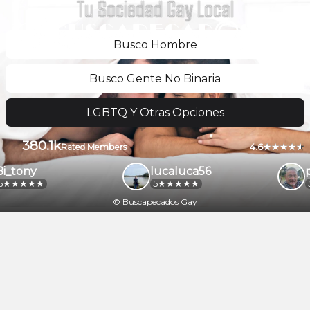
Tu Sociedad Gay Local
Busco Hombre
Busco Gente No Binaria
LGBTQ Y Otras Opciones
380.1k
4.6
Rated Members
i_tony
lucaluca56
p
5
5
© Buscapecados Gay