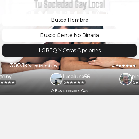
Tu Sociedad Gay Local
Busco Hombre
Busco Gente No Binaria
LGBTQ Y Otras Opciones
380.1k
4.6
Rated Members
tony
lucaluca56
pic
5
5
© Buscapecados Gay