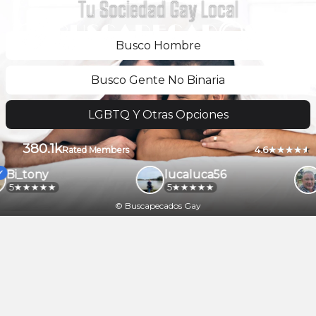
Tu Sociedad Gay Local
Busco Hombre
Busco Gente No Binaria
LGBTQ Y Otras Opciones
380.1k
4.6
Rated Members
Bi_tony
lucaluca56
5
5
© Buscapecados Gay